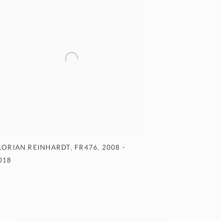
LORIAN REINHARDT
,
FR476
,
2008 -
018