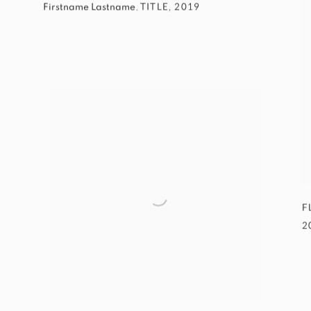
TITLE
,
2019
Firstname Lastname
,
F
2